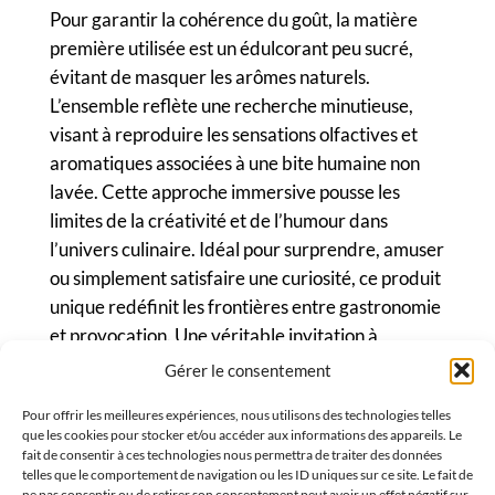
Pour garantir la cohérence du goût, la matière
première utilisée est un édulcorant peu sucré,
évitant de masquer les arômes naturels.
L’ensemble reflète une recherche minutieuse,
visant à reproduire les sensations olfactives et
aromatiques associées à une bite humaine non
lavée. Cette approche immersive pousse les
limites de la créativité et de l’humour dans
l’univers culinaire. Idéal pour surprendre, amuser
ou simplement satisfaire une curiosité, ce produit
unique redéfinit les frontières entre gastronomie
et provocation. Une véritable invitation à
explorer une dimension sensorielle inédite.
Gérer le consentement
Pour offrir les meilleures expériences, nous utilisons des technologies telles
COMMANDER
que les cookies pour stocker et/ou accéder aux informations des appareils. Le
fait de consentir à ces technologies nous permettra de traiter des données
telles que le comportement de navigation ou les ID uniques sur ce site. Le fait de
ne pas consentir ou de retirer son consentement peut avoir un effet négatif sur