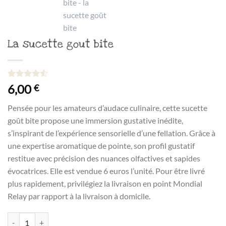
La sucette gout bite
Noté
12
4.50
6,00
€
sur 5 basé
sur
Pensée pour les amateurs d’audace culinaire, cette sucette
notations
client
goût bite propose une immersion gustative inédite,
s’inspirant de l’expérience sensorielle d’une fellation. Grâce à
une expertise aromatique de pointe, son profil gustatif
restitue avec précision des nuances olfactives et sapides
évocatrices. Elle est vendue 6 euros l’unité. Pour être livré
plus rapidement, privilégiez la livraison en point Mondial
Relay par rapport à la livraison à domicile.
quantité de La sucette gout bite