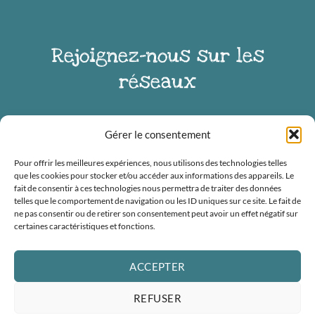
Rejoignez-nous sur les
réseaux
Gérer le consentement
Pour offrir les meilleures expériences, nous utilisons des technologies telles
que les cookies pour stocker et/ou accéder aux informations des appareils. Le
[instagram feed=»3293″]
fait de consentir à ces technologies nous permettra de traiter des données
telles que le comportement de navigation ou les ID uniques sur ce site. Le fait de
ne pas consentir ou de retirer son consentement peut avoir un effet négatif sur
certaines caractéristiques et fonctions.
ACCEPTER
REFUSER